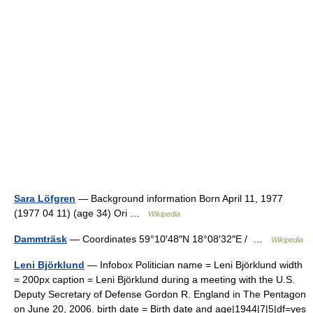
Sara Löfgren
— Background information Born April 11, 1977
(1977 04 11) (age 34) Ori …
Wikipedia
Dammträsk
— Coordinates 59°10′48″N 18°08′32″E / …
Wikipedia
Leni Björklund
— Infobox Politician name = Leni Björklund width
= 200px caption = Leni Björklund during a meeting with the U.S.
Deputy Secretary of Defense Gordon R. England in The Pentagon
on June 20, 2006. birth date = Birth date and age|1944|7|5|df=yes