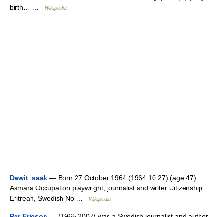
birth… …
Wikipedia
Dawit Isaak
— Born 27 October 1964 (1964 10 27) (age 47)
Asmara Occupation playwright, journalist and writer Citizenship
Eritrean, Swedish No …
Wikipedia
Per Ericson
— (1965 2007) was a Swedish journalist and author