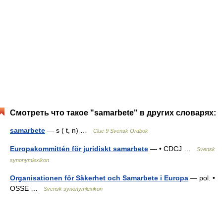
Смотреть что такое "samarbete" в других словарях:
samarbete
— s ( t, n) …
Clue 9 Svensk Ordbok
Europakommittén för juridiskt samarbete
— • CDCJ …
Svensk
synonymlexikon
Organisationen för Säkerhet och Samarbete i Europa
— pol. •
OSSE …
Svensk synonymlexikon